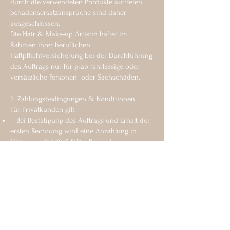
durch die verwendeten Produkte auftreten.
Schadensersatzansprüche sind daher
ausgeschlossen.
Die Hair & Make-up Artistin haftet im
Rahmen ihrer beruflichen
Haftpflichtversicherung bei der Durchführung
des Auftrags nur für grab fahrlässige oder
vorsätzliche Personen- oder Sachschäden.
7. Zahlungsbedingungen & Konditionen
Für Privatkunden gilt:
- Bei Bestätigung des Auftrags und Erhalt der
ersten Rechnung wird eine Anzahlung in
Höhe von 250,00 € fällig. Bei anderen
Dienstleistungen wird eine Anzahlung in
Höhe von 50 % fällig.
- Der auf der Auftragsbestätigung
ausgewiesene Gesamtbetrag (minus
Anzahlungsbetrag) einschließlich angefallener
tatsächlicher Fahrtkosten und zusätzlich
angefallenen Extras (Produktleihgaben oder -
abfüllungen etc.) wird auf einer finalen